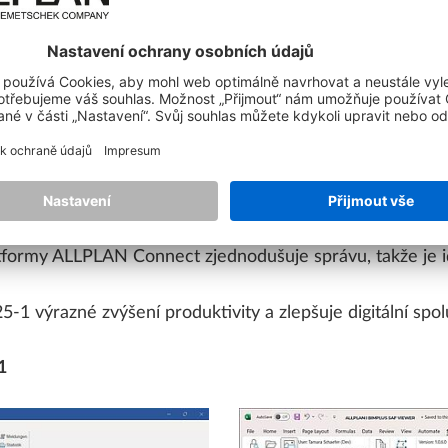
sou nyní
BIMPLUS a systém pro správu dokumentů ALLP
ovat 2D plány, dokumenty a 3D modely napříč projekty. 
borů přímo do systému BIMPLUS pro další zpracování a s
 správa licencí
ňuje uživatelům flexibilnější přístup k ALLPLANu bez ohl
atformy ALLPLAN Connect zjednodušuje správu, takže je id
 výrazné zvýšení produktivity a zlepšuje digitální spolu
1