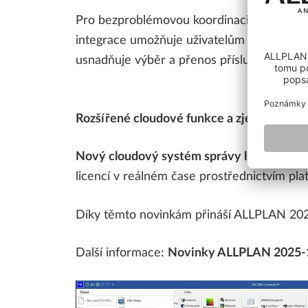
Pro bezproblémovou koordinaci projektu j
integrace umožňuje uživatelům synchroniz
usnadňuje výběr a přenos příslušných sou
Rozšířené cloudové funkce a zjednodušená
Nový cloudový systém správy licencí
umož
licencí v reálném čase prostřednictvím pl
Díky těmto novinkám přináší ALLPLAN 2025-1
Další informace:
Novinky ALLPLAN 2025-