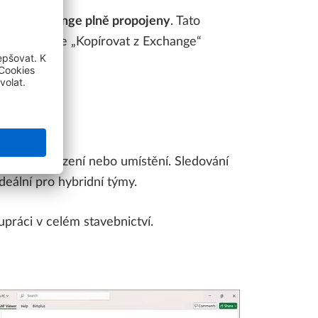
LAN Exchange plně propojeny
. Tato
Nová funkce „Kopírovat z Exchange“
polupráci.
edu na zařízení nebo umístění. Sledování
eální pro hybridní týmy.
práci v celém stavebnictví.