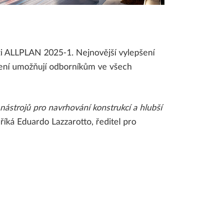
LLPLAN Campus
BIMPLUS Login
LLPLAN Campus
BIMPLUS Login
zi ALLPLAN 2025-1. Nejnovější vylepšení
LLPLAN Campus
BIMPLUS Login
pšení umožňují odborníkům ve všech
LLPLAN Campus
BIMPLUS Login
LLPLAN Campus
BIMPLUS Login
strojů pro navrhování konstrukcí a hlubší
”
říká Eduardo Lazzarotto, ředitel pro