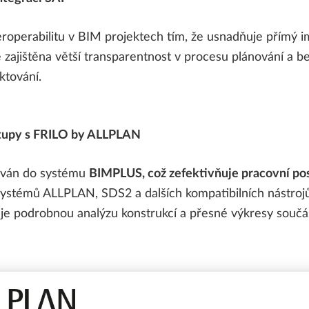
eroperabilitu v BIM projektech tím, že usnadňuje přímý
je zajištěna větší transparentnost v procesu plánování a
ktování.
stupy s FRILO by ALLPLAN
rován do systému
BIMPLUS, což zefektivňuje pracovní po
ystémů ALLPLAN, SDS2 a dalších kompatibilních nástroj
 podrobnou analýzu konstrukcí a přesné výkresy součást
MPLUS a ALLPLAN Exchange