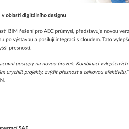
Bluebeam PDF
ALLPLAN Connect
A
 v oblasti digitálního designu
ALLPLAN Connect
A
asti BIM řešení pro AEC průmysl, představuje novou ver
ALLPLAN Connect
A
hu po výstavbu a posilují integraci s cloudem. Tato vyle
yšší přesností.
ALLPLAN Connect
A
ALLPLAN Connect
A
covní postupy na novou úroveň. Kombinací vylepšených ná
urychlit projekty, zvýšit přesnost a celkovou efektivitu,
AN.
ntegrací SAF