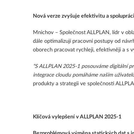
VÝSTAVBY
Nová verze zvyšuje efektivitu a spolupráci
Projektování prefabrikovaných prvků
AI A INOVACE
Řízení výstavby
Mnichov – Společnost ALLPLAN, lídr v obl
dále optimalizují pracovní postupy od návr
oborech pracovat rychleji, efektivněji a s v
“S ALLPLAN 2025-1 posouváme digitální pra
integrace cloudu pomáháme našim uživatelům 
produkty a strategii ve společnosti ALLPL
Klíčová vylepšení v ALLPLAN 2025-1
Bezproblémová výměna statických dat s i