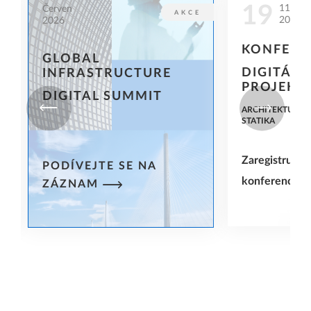
19
11
Červen
G
AKCE
2026
2026
KONFERE
GLOBAL
DIGITÁLN
INFRASTRUCTURE
PROJEKT
DIGITAL SUMMIT
ARCHITEKTURA -
STATIKA
Zaregistrujte 
PODÍVEJTE SE NA
konferenci
ZÁZNAM