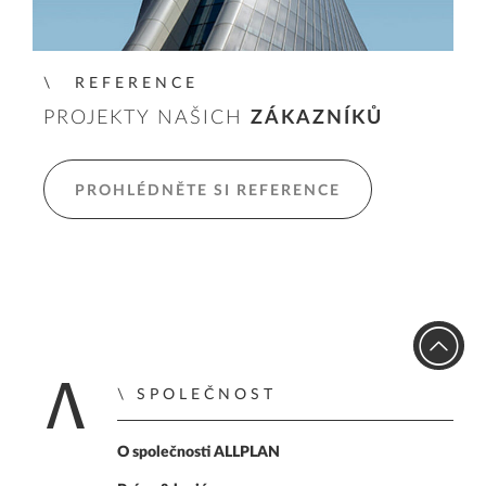
REFERENCE
PROJEKTY NAŠICH
ZÁKAZNÍKŮ
PROHLÉDNĚTE SI REFERENCE
SPOLEČNOST
Zpět na úvodní str
O společnosti ALLPLAN