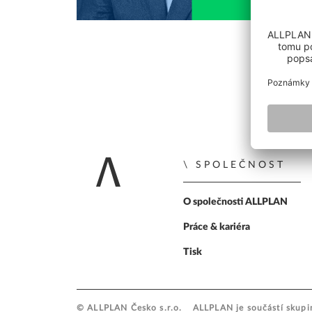
OPENBIM
ALLPLAN Precast - Projektování
Projektování mostů
prefabrikovaných prvků
Tim - Řešení pro výrobce prefabrikátů
SDS2 - Ocelové konstrukce
NEJČASTĚJŠÍ DOTAZY
PLÁNOVÁNÍ A ŘÍZENÍ
VÝSTAVBY
Projektování prefabrikovaných prvků
AI A INOVACE
Řízení výstavby
SPOLEČNOST
Zpět na úvodní
O společnosti ALLPLAN
Práce & kariéra
Tisk
© ALLPLAN Česko s.r.o.
ALLPLAN je součástí skup