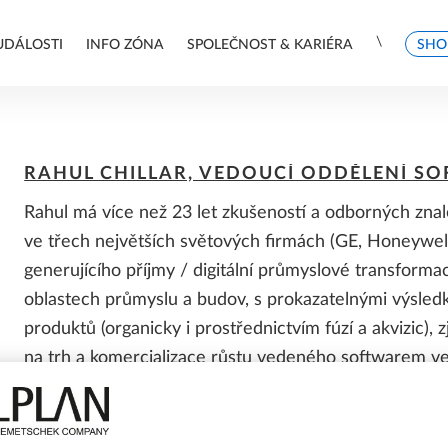
\
UDÁLOSTI
INFO ZÓNA
SPOLEČNOST & KARIÉRA
SHO
ABOUT THE SPEAKERS
SPOLUPRÁCE
POROVNÁNÍ KONFIGURACÍ A
PODPORA
ALLPLAN 2026 FEATURES
PORADENSTVÍ A PRODEJ
RAHUL CHILLAR, VEDOUCÍ ODDĚLENÍ S
CEN
Rahul má více než 23 let zkušeností a odborných znal
Renovace staveb
Technická podpora
ALLPLAN pakety a ceny
ve třech největších světových firmách (GE, Honeywell
Project & Teams
ALLPLAN Serviceplus
HELLO ALLPLAN!
KONTAKTY
generujícího příjmy / digitální průmyslové transform
Learn Now
oblastech průmyslu a budov, s prokazatelnými výsledky
SOFTWARE PRO SPOLUPRÁCI
ÚSPĚŠNÉ PŘÍBĚHY
produktů (organicky i prostřednictvím fúzí a akvizic),
SYSTÉMOVÉ POŽADAVKY
PRO ZÁKAZNÍKY
na trh a komercializace růstu vedeného softwarem ve 
BIMPLUS - Mezioborová spolupráce
Reference - Architektura
prostředích. (CEO, CPO, CDO, CTO). Rahul je v sou
Reference - Stavební konstrukce
ALLPLAN Connect
oddělení ve společnosti Nemetschek Group, která ve
Reference - Stavební inženýrství
POZNÁMKY K VYDÁNÍ
PARTNERSKÁ SOFTWAROVÁ
průmyslu.