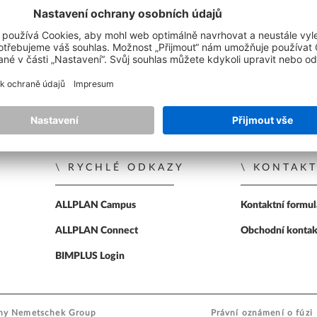
Reference - Mostní stavitelství
ŘEŠENÍ
PRO STUDENTY
Reference - Prefabrikace
ALLPLAN Partner Solutions
ALLPLAN Campus
Přehled a ceny Add-On rozšíření
Bluebeam PDF
ALLPLAN Connect
A
ALLPLAN Connect
A
ALLPLAN Connect
A
RYCHLÉ ODKAZY
KONTAKT
 stránku
ALLPLAN Campus
Kontaktní formul
ALLPLAN Connect
A
ALLPLAN Connect
Obchodní konta
ALLPLAN Connect
A
BIMPLUS Login
iny
Nemetschek Group
Právní oznámení o fúzi