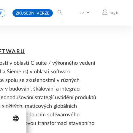
cz
login
P
ZKUŠEBNÍ VERZE
International
Deutschland
Italia
Česko
France
Schweiz
Österreich
Belgium & Netherlands
España
Slovensko
United Kingdom
OFTWARU
ostí v oblasti C suite / výkonného vedení
 a Siemens) v oblasti softwaru
ace spolu se zkušenostmi v různých
 v budování, škálování a integraci
 zjednodušování strategií uvádění produktů
složitých, maticových globálních
NYNÍ ONLINE
ALLPLAN BLOG
ALLPLAN BLOG
VÍCE INFORMACÍ
VÍCE INFORMACÍ
VZDĚLÁVÁNÍ
časné době vedoucím softwarového
ALLPLAN LEARN NOW:
BLOG PRO
BLOG PRO
de softwarovou transformaci stavebního
VZDĚLÁVACÍ PLATFORMA
ARCHITEKTY A STAVEBNÍ
ARCHITEKTY A STAVEBNÍ
PRO ALLPLAN
INŽENÝRY
INŽENÝRY