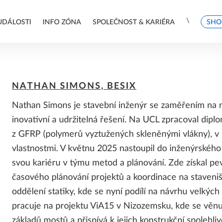
\
UDÁLOSTI
INFO ZÓNA
SPOLEČNOST & KARIÉRA
SHO
ABOUT THE SPEAKERS
SPOLUPRÁCE
POROVNÁNÍ KONFIGURACÍ A
PODPORA
ALLPLAN 2026 FEATURES
PORADENSTVÍ A PRODEJ
NATHAN SIMONS, BESIX
CEN
Nathan Simons je stavební inženýr se zaměřením na n
Renovace staveb
Technická podpora
ALLPLAN pakety a ceny
inovativní a udržitelná řešení. Na UCL zpracoval di
Project & Teams
ALLPLAN Serviceplus
HELLO ALLPLAN!
KONTAKTY
z GFRP (polymerů vyztužených skleněnými vlákny), v n
Learn Now
vlastnostmi. V květnu 2025 nastoupil do inženýrského 
SOFTWARE PRO SPOLUPRÁCI
ÚSPĚŠNÉ PŘÍBĚHY
svou kariéru v týmu metod a plánování. Zde získal pe
SYSTÉMOVÉ POŽADAVKY
PRO ZÁKAZNÍKY
časového plánování projektů a koordinace na staveniš
BIMPLUS - Mezioborová spolupráce
Reference - Architektura
oddělení statiky, kde se nyní podílí na návrhu velkých
Reference - Stavební konstrukce
ALLPLAN Connect
pracuje na projektu ViA15 v Nizozemsku, kde se věn
Reference - Stavební inženýrství
POZNÁMKY K VYDÁNÍ
PARTNERSKÁ SOFTWAROVÁ
základů mostů a přispívá k jejich konstrukční spolehli