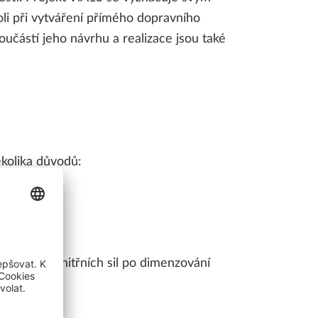
oli při vytváření přímého dopravního
částí jeho návrhu a realizace jsou také
LLPLAN Campus
BIMPLUS Login
LLPLAN Campus
BIMPLUS Login
kolika důvodů:
LLPLAN Campus
BIMPLUS Login
LLPLAN Campus
BIMPLUS Login
LLPLAN Campus
BIMPLUS Login
oji – od vnitřních sil po dimenzování