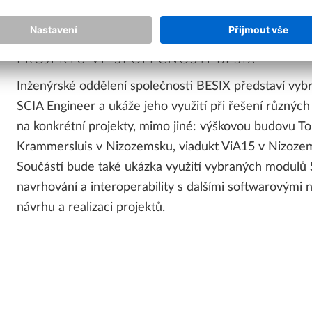
PREZENTACE: SCIA ENGINEER JAKO KLÍČ
PROJEKTŮ VE SPOLEČNOSTI BESIX
Inženýrské oddělení společnosti BESIX představí vy
SCIA Engineer a ukáže jeho využití při řešení různýc
na konkrétní projekty, mimo jiné: výškovou budovu Tou
Krammersluis v Nizozemsku, viadukt ViA15 v Nizoze
Součástí bude také ukázka využití vybraných modulů 
navrhování a interoperability s dalšími softwarovými ná
návrhu a realizaci projektů.