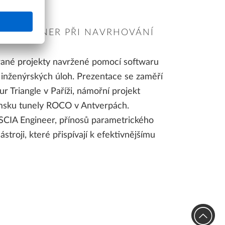
OVÝ PARTNER PŘI NAVRHOVÁNÍ
brané projekty navržené pomocí softwaru
h inženýrských úloh. Prezentace se zaměří
r Triangle v Paříži, námořní projekt
msku tunely ROCO v Antverpách.
SCIA Engineer, přínosů parametrického
stroji, které přispívají k efektivnějšímu