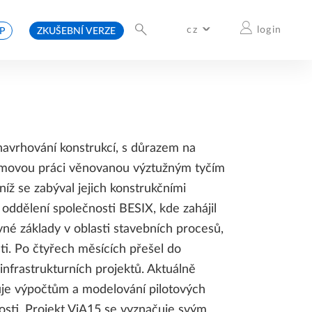
cz
login
P
ZKUŠEBNÍ VERZE
International
Deutschland
Italia
Česko
France
Schweiz
Österreich
Belgium & Netherlands
España
Slovensko
United Kingdom
avrhování konstrukcí, s důrazem na
plomovou práci věnovanou výztužným tyčím
íž se zabýval jejich konstrukčními
oddělení společnosti BESIX, kde zahájil
vné základy v oblasti stavebních procesů,
ti. Po čtyřech měsících přešel do
NYNÍ ONLINE
ALLPLAN BLOG
ALLPLAN BLOG
VÍCE INFORMACÍ
VÍCE INFORMACÍ
VZDĚLÁVÁNÍ
 infrastrukturních projektů. Aktuálně
ALLPLAN LEARN NOW:
BLOG PRO
BLOG PRO
uje výpočtům a modelování pilotových
VZDĚLÁVACÍ PLATFORMA
ARCHITEKTY A STAVEBNÍ
ARCHITEKTY A STAVEBNÍ
PRO ALLPLAN
INŽENÝRY
INŽENÝRY
vosti. Projekt ViA15 se vyznačuje svým