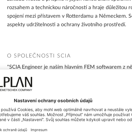
Reference - Mostní stavitelství
ŘEŠENÍ
PRO STUDENTY
rozsahem a technickou náročností a hraje důležitou r
Reference - Prefabrikace
spojení mezi přístavem v Rotterdamu a Německem. Sou
ALLPLAN Partner Solutions
ALLPLAN Campus
aspekty udržitelnosti a ochrany životního prostředí.
Přehled a ceny Add-On rozšíření
Bluebeam PDF
ALLPLAN Connect
A
O SPOLEČNOSTI SCIA
ALLPLAN Connect
A
"SCIA Engineer je naším hlavním FEM softwarem z ně
ALLPLAN Connect
A
Přímočarý a uživatelsky přívětivý
Snadné zpracování a vykazování výsledků
ALLPLAN Connect
A
ALLPLAN Connect
A
Transparentnost bez efektu „černé skříňky“/span>
možnost pokrýt celý návrhový proces v jednom nástr
průřezů a technickou zprávu