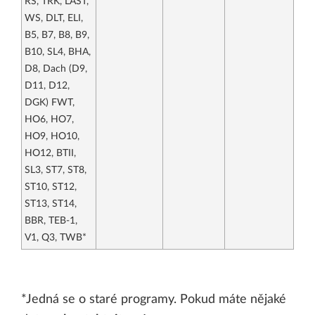
RS, TRK, LAST,
WS, DLT, ELI,
B5, B7, B8, B9,
B10, SL4, BHA,
D8, Dach (D9,
D11, D12,
DGK) FWT,
HO6, HO7,
HO9, HO10,
HO12, BTII,
SL3, ST7, ST8,
ST10, ST12,
ST13, ST14,
BBR, TEB-1,
V1, Q3, TWB*
*Jedná se o staré programy. Pokud máte nějaké