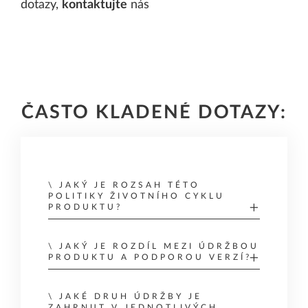
dotazy,
kontaktujte
nás
ČASTO KLADENÉ DOTAZY:
JAKÝ JE ROZSAH TÉTO
POLITIKY ŽIVOTNÍHO CYKLU
PRODUKTU?
Tato politika životního cyklu produktu
JAKÝ JE ROZDÍL MEZI ÚDRŽBOU
se vztahuje na desktopové produkty
PRODUKTU A PODPOROU VERZÍ?
ALLPLAN (ALLPLAN, FRILO a DC-
Údržba produktu popisuje typy
Software), SCIA a SDS2, verze a
JAKÉ DRUH ÚDRŽBY JE
aktualizací softwaru, které může
ZAHRNUT V JEDNOTLIVÝCH