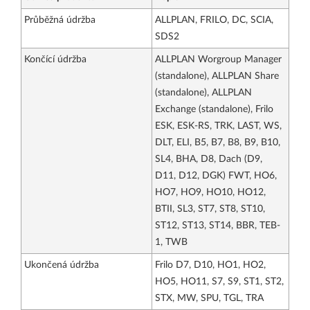
Průběžná údržba
ALLPLAN, FRILO, DC, SCIA,
SDS2
Končící údržba
ALLPLAN Worgroup Manager
(standalone), ALLPLAN Share
(standalone), ALLPLAN
Exchange (standalone), Frilo
ESK, ESK-RS, TRK, LAST, WS,
DLT, ELI, B5, B7, B8, B9, B10,
SL4, BHA, D8, Dach (D9,
D11, D12, DGK) FWT, HO6,
HO7, HO9, HO10, HO12,
BTII, SL3, ST7, ST8, ST10,
ST12, ST13, ST14, BBR, TEB-
1, TWB
Ukončená údržba
Frilo D7, D10, HO1, HO2,
HO5, HO11, S7, S9, ST1, ST2,
STX, MW, SPU, TGL, TRA